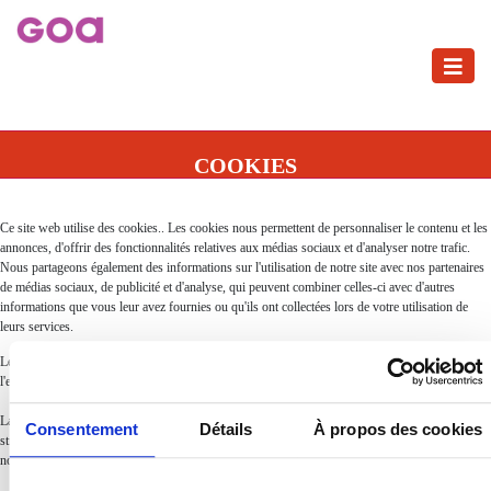
Toggle
navigati
COOKIES
Ce site web utilise des cookies.. Les cookies nous permettent de personnaliser le contenu et les
annonces, d'offrir des fonctionnalités relatives aux médias sociaux et d'analyser notre trafic.
Nous partageons également des informations sur l'utilisation de notre site avec nos partenaires
de médias sociaux, de publicité et d'analyse, qui peuvent combiner celles-ci avec d'autres
informations que vous leur avez fournies ou qu'ils ont collectées lors de votre utilisation de
leurs services.
Les cookies sont des petits fichiers textes qui peuvent être utilisés par les sites web pour rendre
l'expérience utilisateur plus efficace.
La loi stipule que nous ne pouvons stocker des cookies sur votre appareil que s’ils sont
Consentement
Détails
À propos des cookies
strictement nécessaires au fonctionnement de ce site. Pour tous les autres types de cookies,
nous avons besoin de votre permission.